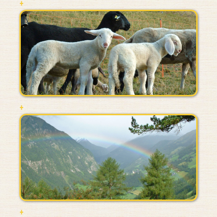
+
+
+